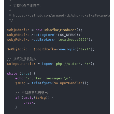
 *

 * 实现的例子来源于：

 *

 * https://github.com/arnaud-lb/php-rdkafka#examples

 */
$objRdKafka
 = 
new
RdKafka\Producer
$objRdKafka
->
setLogLevel
$objRdKafka
->
addBrokers
(
'localhost:9092'
);

$oObjTopic
 = 
$objRdKafka
->
newTopic
(
'test'
);

// 从终端接收输入 
$oInputHandler
 = 
fopen
(
'php://stdin'
, 
'r'
);

while
 (
true
) {

echo
"\nEnter  messages:\n"
;

$sMsg
 = 
trim
(
fgets
(
$oInputHandler
));

// 空消息意味着退出
if
 (
empty
(
$sMsg
)) {

break
;

    }
