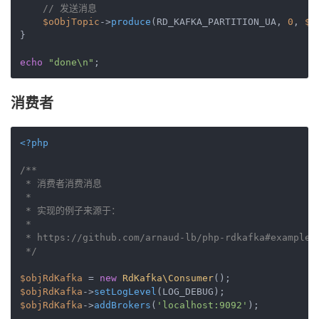
// 发送消息
$oObjTopic
->
produce
(RD_KAFKA_PARTITION_UA, 
0
, 
$s
}

echo
"done\n"
消费者
<?php
/**

 * 消费者消费消息

 *

 * 实现的例子来源于：

 *

 * https://github.com/arnaud-lb/php-rdkafka#examples

 */
$objRdKafka
 = 
new
RdKafka\Consumer
$objRdKafka
->
setLogLevel
$objRdKafka
->
addBrokers
(
'localhost:9092'
);
