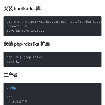
安装 librdkafka 库
git clone https://github.com/edenhill/librdkafka.git

./configure

安装 php-rdkafka 扩展
php -m | grep kafka

生产者
<?php
/**

 * 消息生产者
