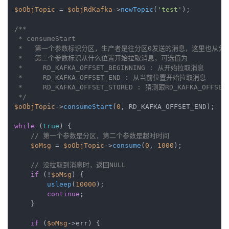
$oObjTopic
 = 
$objRdKafka
->
newTopic
(
'test'
);

/**

 * consumeStart

 *   第一个参数标识分区，生产者是往分区0发送的消息，这里也从分区
 *   第二个参数标识从什么位置开始拉取消息，可选值为

 *     RD_KAFKA_OFFSET_BEGINNING : 从开始拉取消息

 *     RD_KAFKA_OFFSET_END : 从当前位置开始拉取消息

 *     RD_KAFKA_OFFSET_STORED : 猜测跟RD_KAFKA_OFFSET
 */
$oObjTopic
->
consumeStart
(
0
, RD_KAFKA_OFFSET_END);

while
 (
true
) {

// 第一个参数是分区，第二个参数是超时时间
$oMsg
 = 
$oObjTopic
->
consume
(
0
, 
1000
);

// 没拉取到消息时，返回NULL
if
 (!
$oMsg
) {

usleep
(
10000
);

continue
;

    }

if
 (
$oMsg
->err) {
